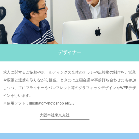
デザイナー
求人に関するご依頼やホールディングス全体のチラシや広報物の制作を、営業
や広報と連携を取りながら担当。ときには企画会議や事前打ち合わせにも参加
しつつ、主にフライヤーやパンフレット等のグラフィックデザインやWEBデザ
インを行います。
※使用ソフト：Illustrator/Photoshop etc…
大阪本社
東京支社